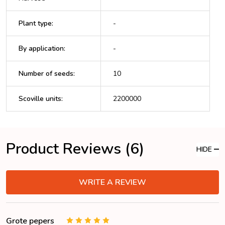
Plant type
:
-
By application
:
-
Number of seeds
:
10
Scoville units
:
2200000
Product Reviews (6)
HIDE
WRITE A REVIEW
Grote pepers
5