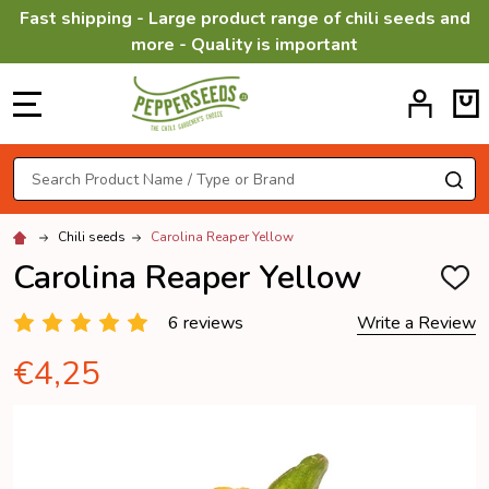
Fast shipping - Large product range of chili seeds and
more - Quality is important
MENU
Search
SE
Chili seeds
Carolina Reaper Yellow
Carolina Reaper Yellow
ADD
TO
WISH
6 reviews
Write a Review
LIST
€4,25