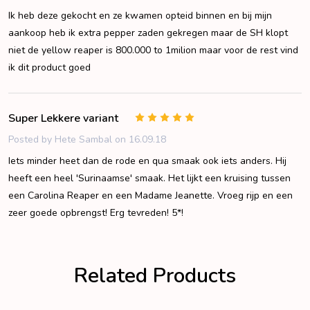
Ik heb deze gekocht en ze kwamen opteid binnen en bij mijn
aankoop heb ik extra pepper zaden gekregen maar de SH klopt
niet de yellow reaper is 800.000 to 1milion maar voor de rest vind
ik dit product goed
Super Lekkere variant
5
Posted by
Hete Sambal
on 16.09.18
Iets minder heet dan de rode en qua smaak ook iets anders. Hij
heeft een heel 'Surinaamse' smaak. Het lijkt een kruising tussen
een Carolina Reaper en een Madame Jeanette. Vroeg rijp en een
zeer goede opbrengst! Erg tevreden! 5*!
Related Products